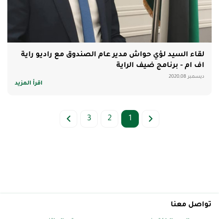
لقاء السيد لؤي حواش مدير عام الصندوق مع راديو راية
اف ام - برنامج ضيف الراية
ديسمبر 2020,08
اقرأ المزيد
3
2
1
تواصل معنا