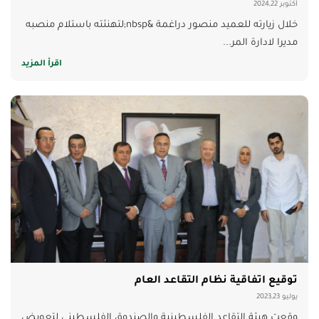
أكتوبر 2024,22
خلال زيارته للعميد منصور دراغمة &nbsp;لتهنئته باستلام منصبه
مديرا لادارة المر...
اقرأ المزيد
توقيع اتفاقية نظام التقاعد العام
يوليو 2023,23
وقعت هيئة التقاعد الفلسطينية والصندوق الفلسطيني لتعويض