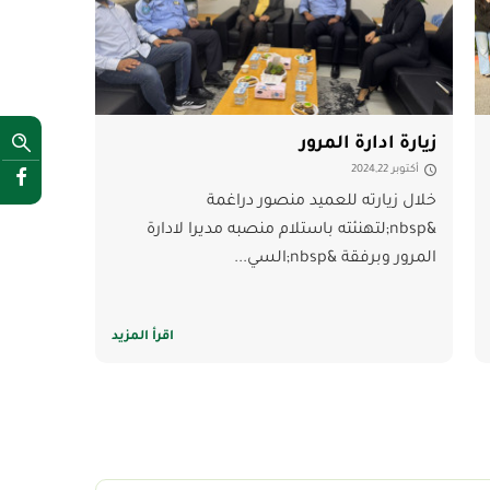
زيارة ادارة المرور
أكتوبر 2024,22
خلال زيارته للعميد منصور دراغمة
&nbsp;لتهنئته باستلام منصبه مديرا لادارة
المرور وبرفقة &nbsp;السي...
اقرأ المزيد