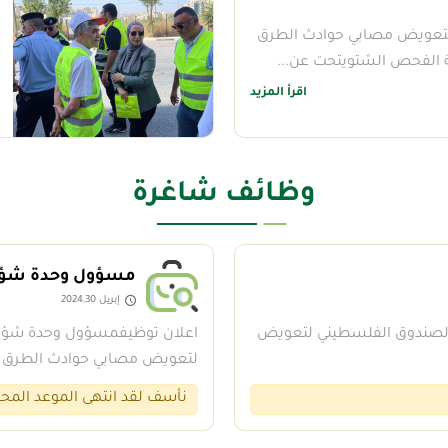
تعويض مصابي حوادث الطرق
 الفحص الشتويتحت عن...
اقرأ المزيد
وظائف شاغرة
مسؤول وحدة شؤ
إبريل 2024,30
ة التدقيق الداخلي&nbsp;&nbsp;أنشئ الصندوق الفلسطيني لتعويض
لتعويض مصابي حوادث الطرق عن
نأسف لقد انتهى الموعد المحدد